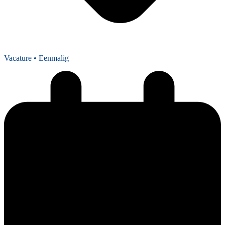
Vacature
• Eenmalig