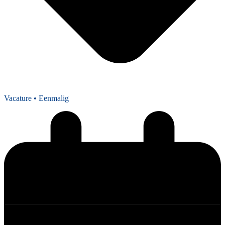
Vacature
• Eenmalig