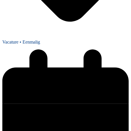
Vacature
• Eenmalig