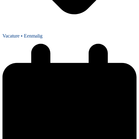
Vacature
• Eenmalig