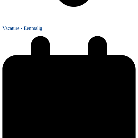
Vacature
• Eenmalig