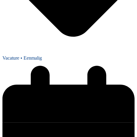
Vacature
• Eenmalig