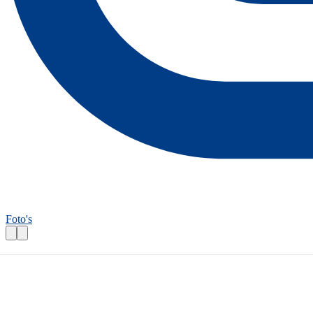
Foto's
Fietsroutecontroleur: Duinwaterroute
Praktische informatie