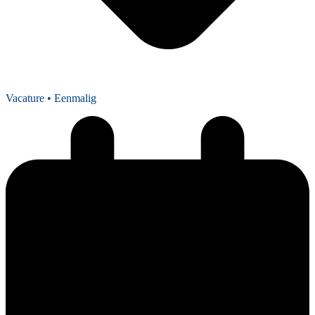
Vacature
• Eenmalig