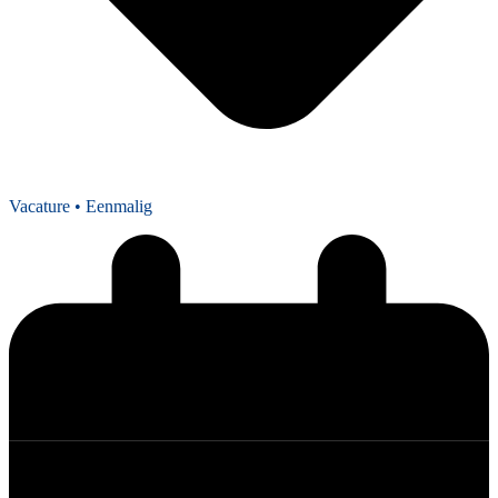
Vacature
• Eenmalig