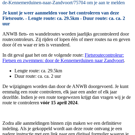
de-Kennemerduinen-naar-Zandvoort/75704 om je aan te melden
Je kunt je weer aanmelden voor het controleren van deze
Fietsroute. - Lengte route: ca. 29.5km - Duur route: ca. ca. 2
uur
ANWB fiets- en wandelroutes worden jaarlijks gecontroleerd door
routecontroleurs. Zij rijden of lopen één of meer routes na en geven
door óf en waar er iets is veranderd.
In dit geval gaat het om de volgende route:
Fietsroutecontroleur:
Fietsen en zwemmen: door de Kennemerduinen naar Zandvoort
.
Lengte route: ca. 29.5km
Duur route: ca. ca. 2 uur
De wijzigingen worden dan door de ANWB doorgevoerd. Je kunt
eenmalig een route controleren, elk jaar een ander of elk jaar
dezelfde. Indien je een route toegewezen krijgt dan vragen wij je de
route te controleren
vóór 15 april 2024
.
Zodra alle aanmeldingen binnen zijn maken we een definitieve
indeling. Als je gekoppeld wordt aan deze route ontvang je een
nadere instructie met een link naar een digitaal formulier waarop je