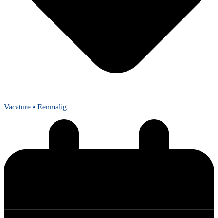
Vacature
• Eenmalig