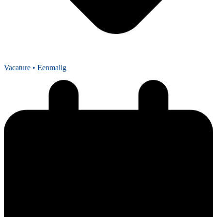
Vacature
• Eenmalig