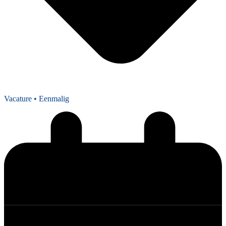
Vacature
• Eenmalig