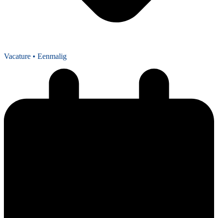
Vacature
• Eenmalig