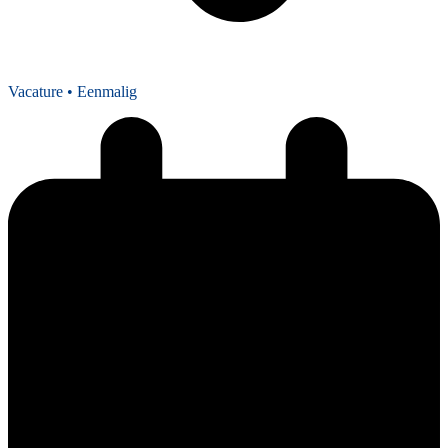
Vacature
• Eenmalig