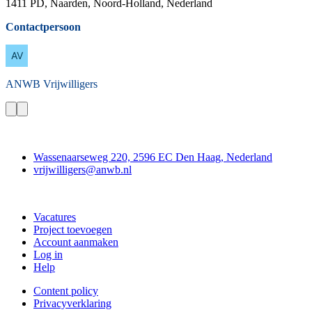
1411 PD, Naarden, Noord-Holland, Nederland
Contactpersoon
ANWB
Vrijwilligers
Contact
Wassenaarseweg 220, 2596 EC Den Haag, Nederland
vrijwilligers@anwb.nl
Doe mee
Vacatures
Project toevoegen
Account aanmaken
Log in
Help
Content policy
Privacyverklaring