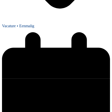
Vacature
• Eenmalig