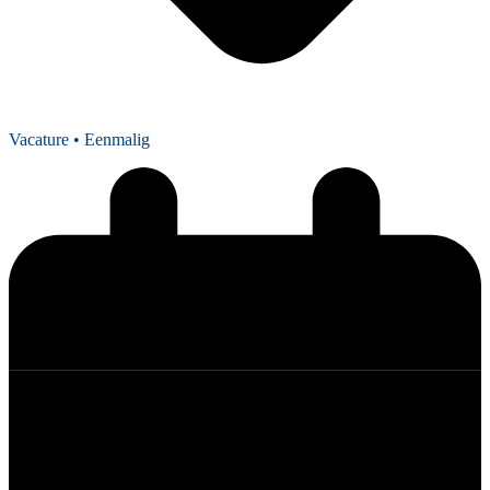
Vacature
• Eenmalig