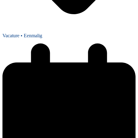
Vacature
• Eenmalig