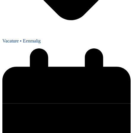
Vacature
• Eenmalig