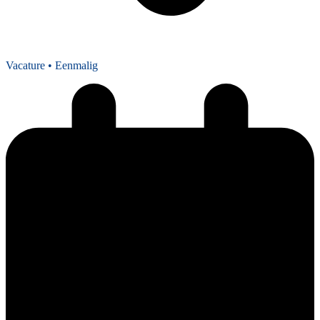
Vacature
• Eenmalig