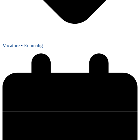
Vacature
• Eenmalig