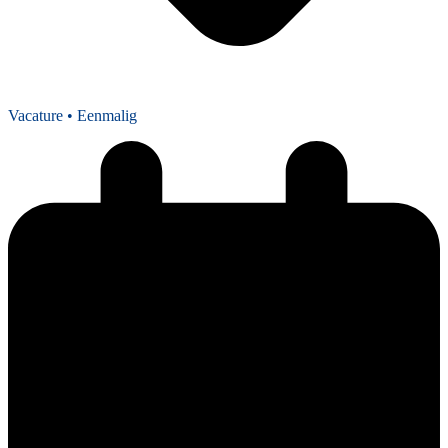
Vacature
• Eenmalig