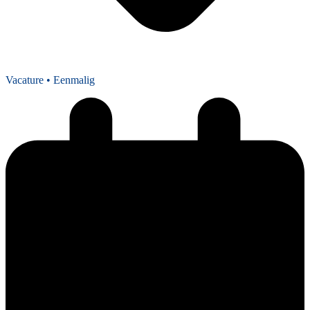
Vacature
• Eenmalig