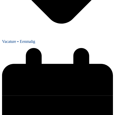
Vacature
• Eenmalig