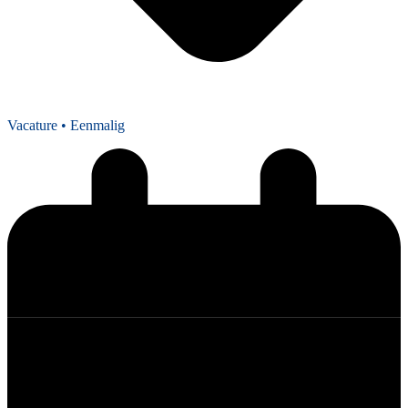
Vacature
• Eenmalig