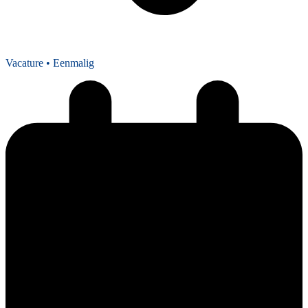
Vacature
• Eenmalig