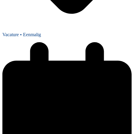
Vacature
• Eenmalig