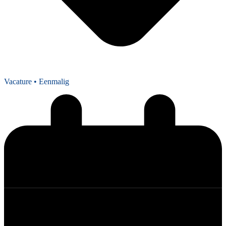
Vacature
• Eenmalig