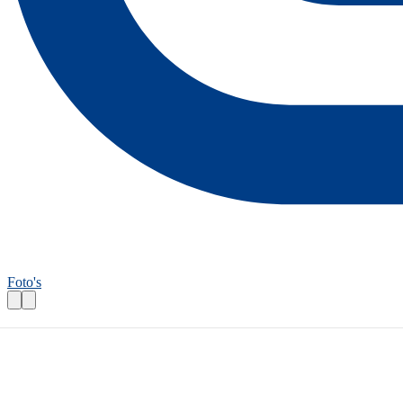
Foto's
Wandelroutecontroleur: Lekkerbekroute 
Praktische informatie