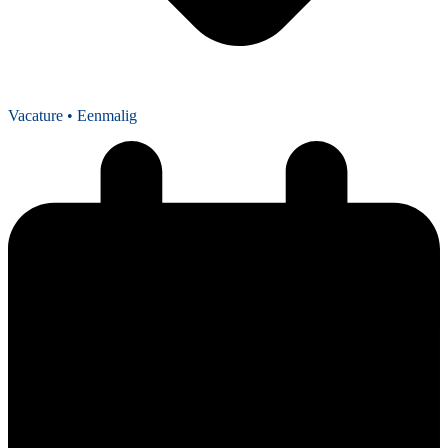
Vacature
• Eenmalig