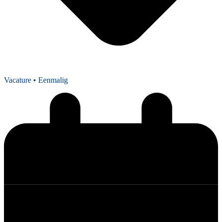
Vacature
• Eenmalig