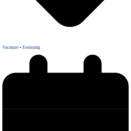
Vacature
• Eenmalig