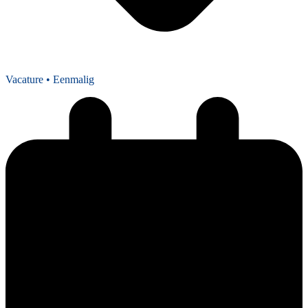
Vacature
• Eenmalig