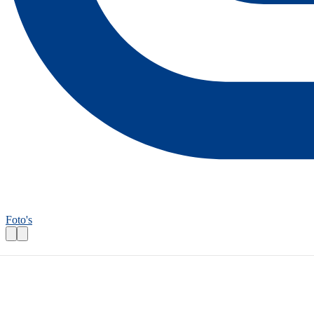
Foto's
Wandelroutecontroleur: Oudste wandelrou
Praktische informatie