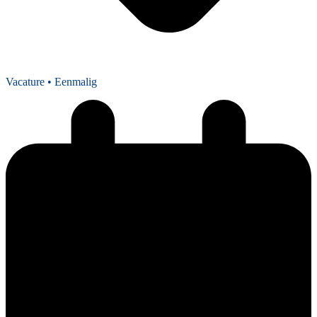
Vacature
• Eenmalig