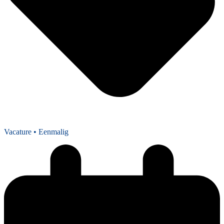
Vacature
• Eenmalig