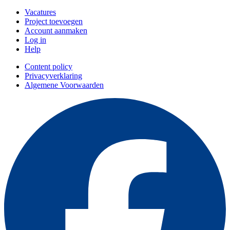
Vacatures
Project toevoegen
Account aanmaken
Log in
Help
Content policy
Privacyverklaring
Algemene Voorwaarden