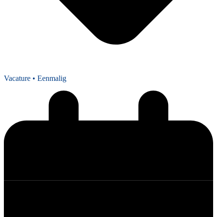
Vacature
• Eenmalig