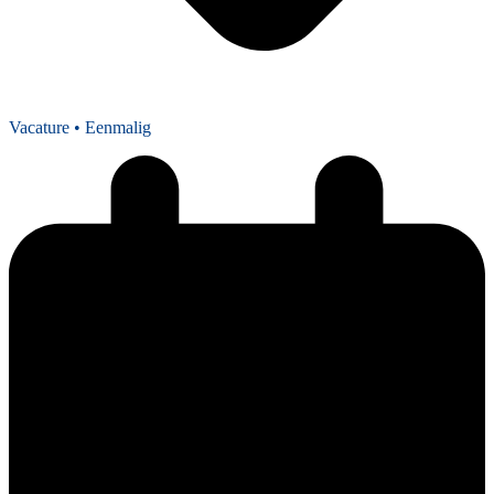
Vacature
• Eenmalig