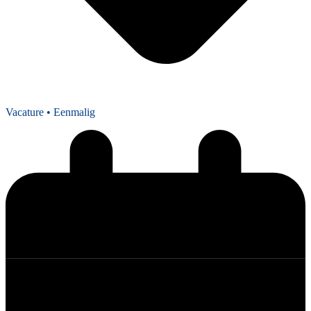
Vacature
• Eenmalig