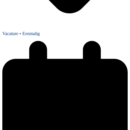
Vacature
• Eenmalig