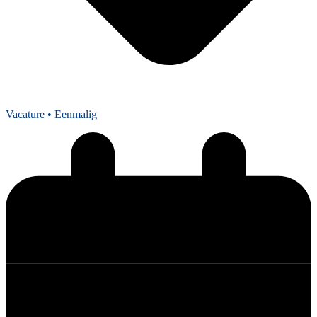
Vacature
• Eenmalig