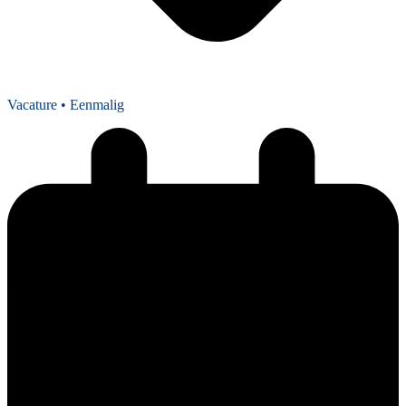
Vacature
• Eenmalig