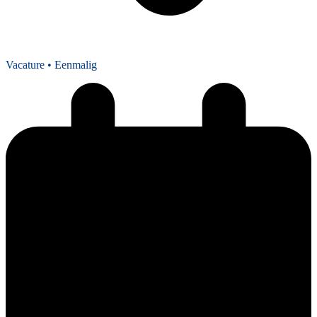
Vacature
• Eenmalig