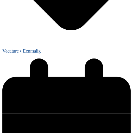
Vacature
• Eenmalig