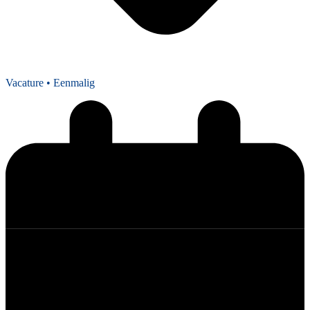
Vacature
• Eenmalig