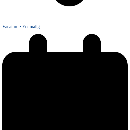
Vacature
• Eenmalig