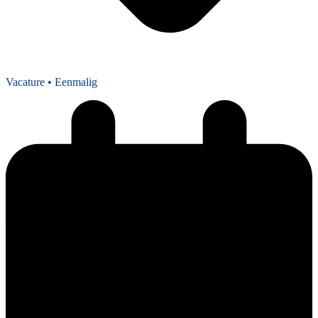
Vacature
• Eenmalig