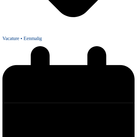
Vacature
• Eenmalig