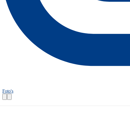
Foto's
Fietsroutecontroleur: Nat en droog in de 
Praktische informatie