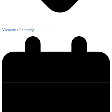
Vacature
• Eenmalig