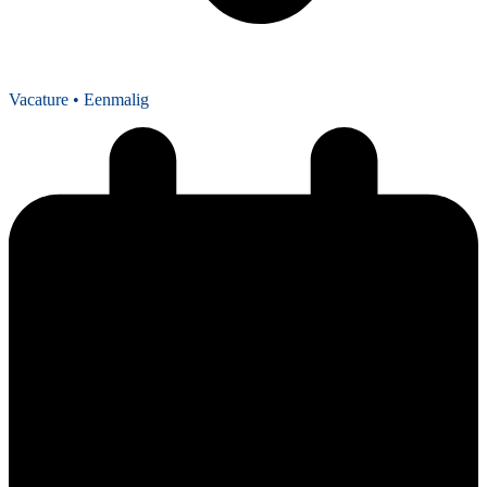
Vacature
• Eenmalig