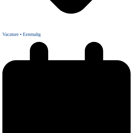
Vacature
• Eenmalig