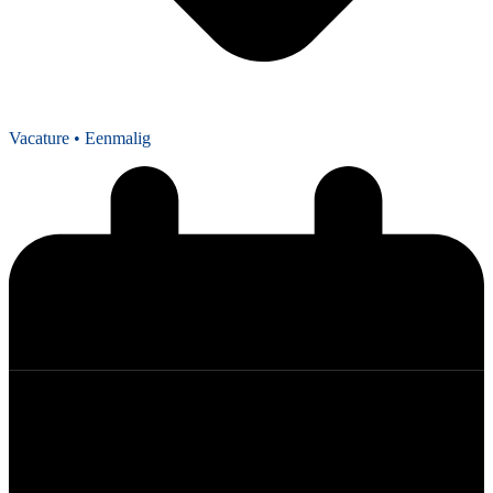
Vacature
• Eenmalig