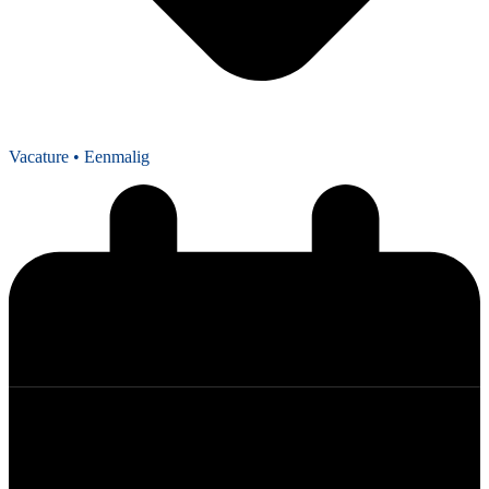
Vacature
• Eenmalig