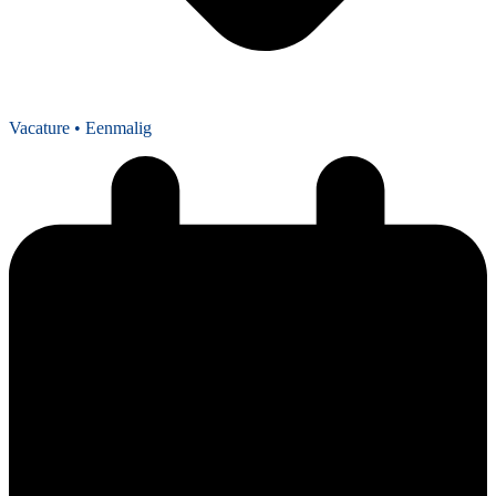
Vacature
• Eenmalig