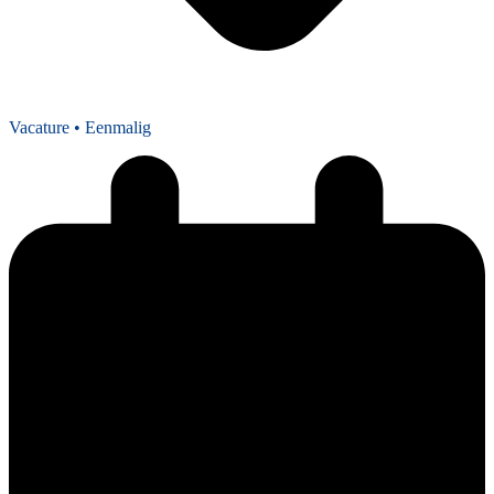
Vacature
• Eenmalig