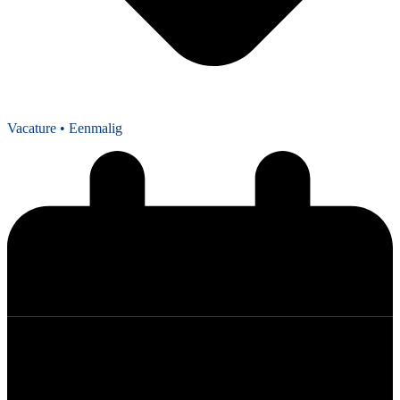
Vacature
• Eenmalig