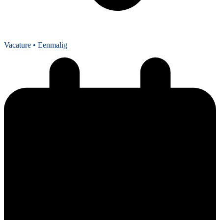
Vacature
• Eenmalig