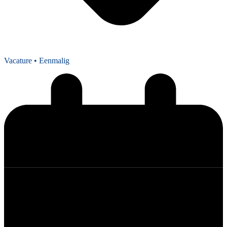
Vacature
• Eenmalig