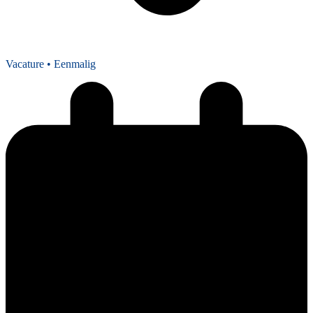
Vacature
• Eenmalig