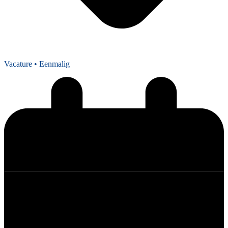
Vacature
• Eenmalig