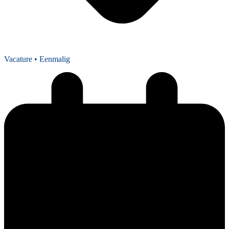
Vacature
• Eenmalig