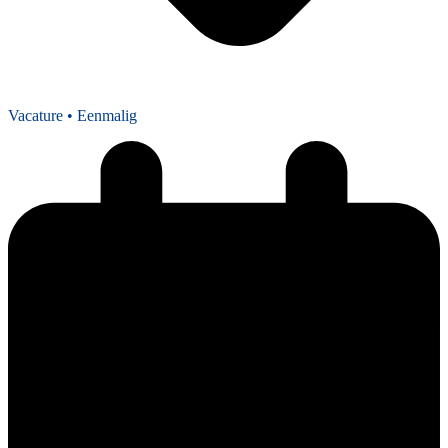
Vacature
• Eenmalig