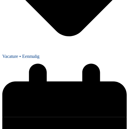
Vacature
• Eenmalig