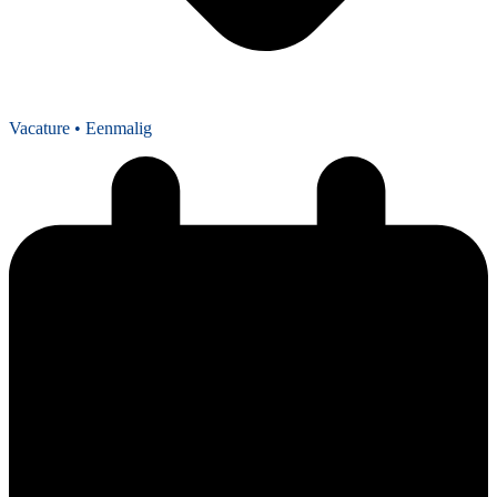
Vacature
• Eenmalig