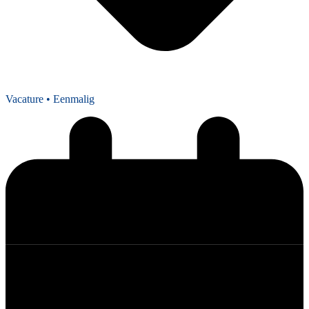
Vacature
• Eenmalig