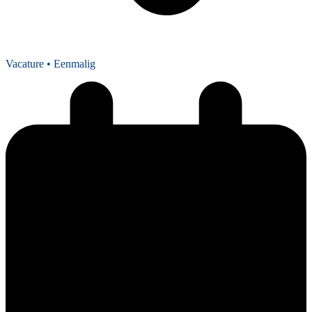
Vacature
• Eenmalig