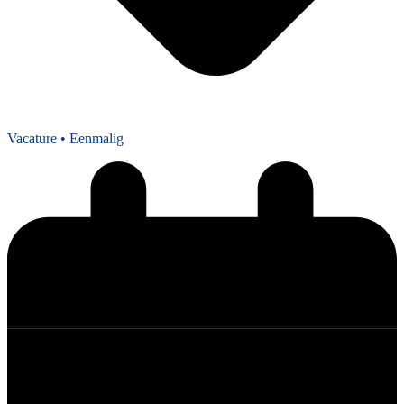
Vacature
• Eenmalig