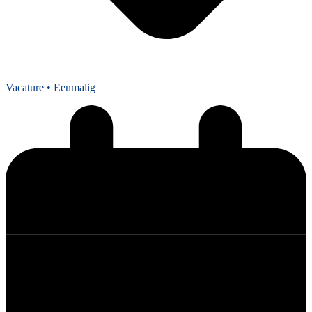
Vacature
• Eenmalig