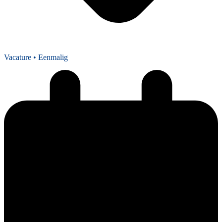
Vacature
• Eenmalig