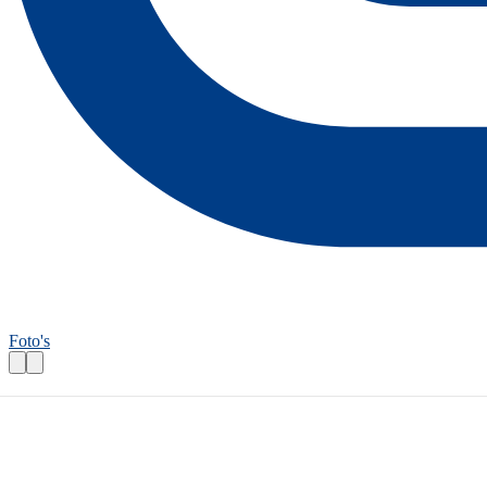
Foto's
Fietsroutecontroleur: West-Tholenroute
Praktische informatie