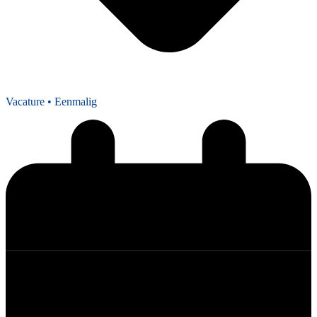
Vacature
• Eenmalig