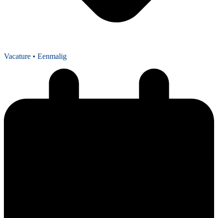
Vacature
• Eenmalig