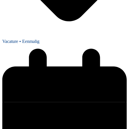
Vacature
• Eenmalig