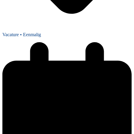
Vacature
• Eenmalig