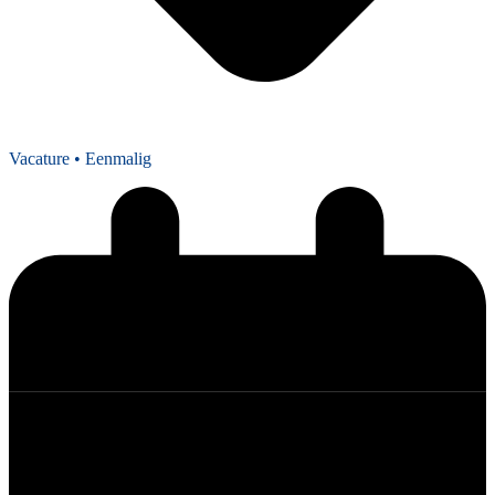
Vacature
• Eenmalig