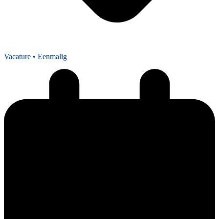
Vacature
• Eenmalig