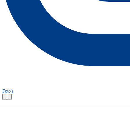
Foto's
Autoroutecontroleur: Bollenstreekroute
Praktische informatie