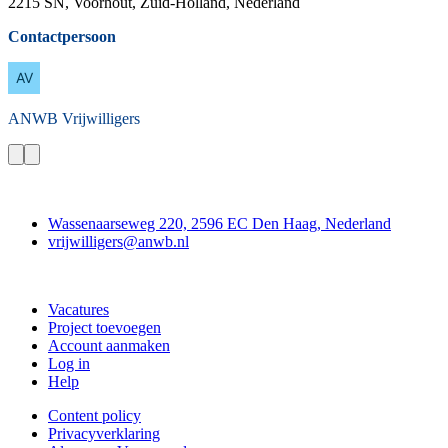
2215 SN, Voorhout, Zuid-Holland, Nederland
Contactpersoon
ANWB
Vrijwilligers
Contact
Wassenaarseweg 220, 2596 EC Den Haag, Nederland
vrijwilligers@anwb.nl
Doe mee
Vacatures
Project toevoegen
Account aanmaken
Log in
Help
Content policy
Privacyverklaring