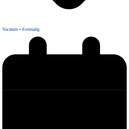
Vacature
• Eenmalig