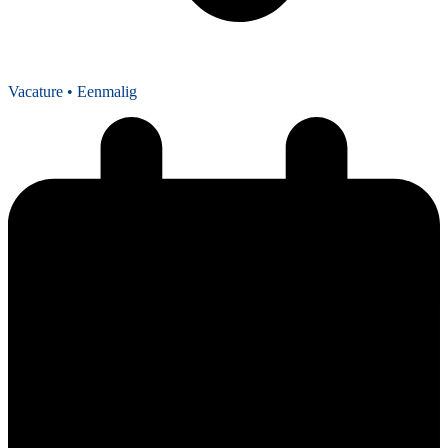
Vacature
• Eenmalig