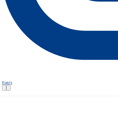
Foto's
Fietsroutecontroleur: Lek en IJssel-route
Praktische informatie