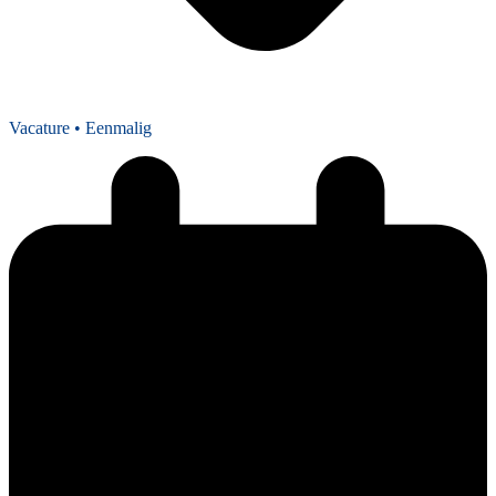
Vacature
• Eenmalig