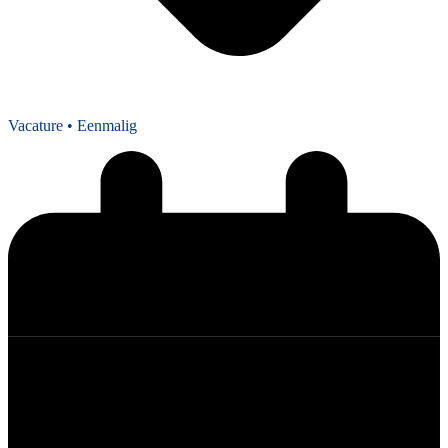
Vacature
• Eenmalig