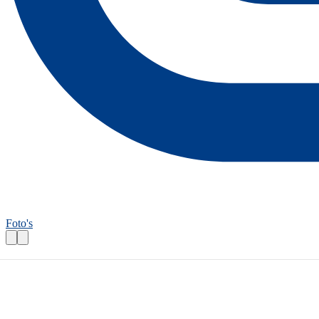
Foto's
Wandelroutecontroleur: Delft, stad van Ve
Praktische informatie