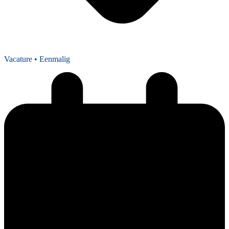
Vacature
• Eenmalig