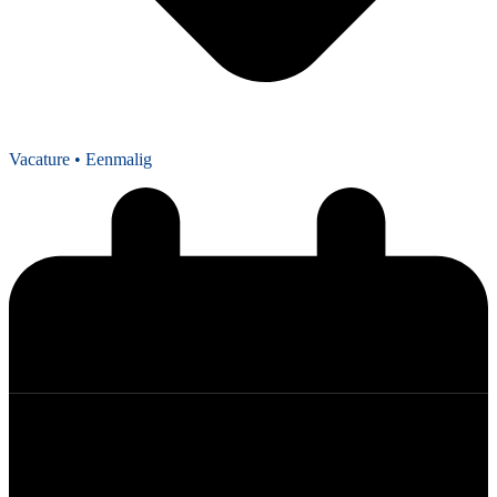
Vacature
• Eenmalig