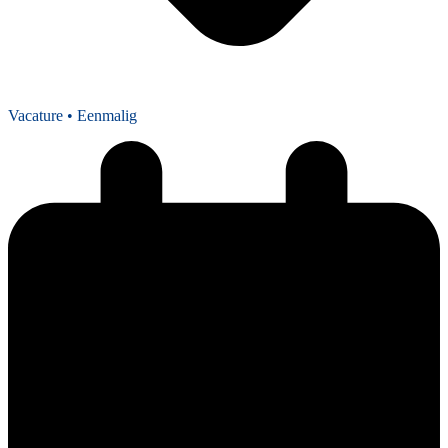
Vacature
• Eenmalig