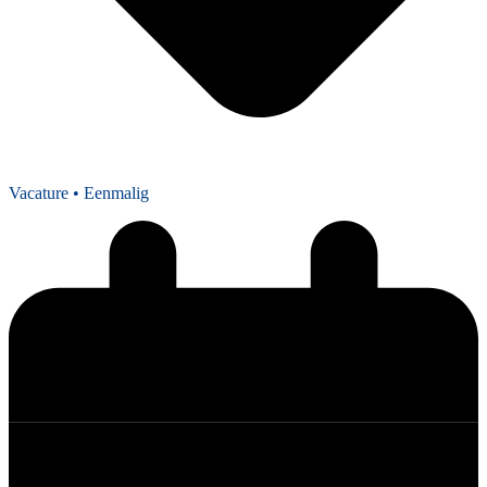
Vacature
• Eenmalig