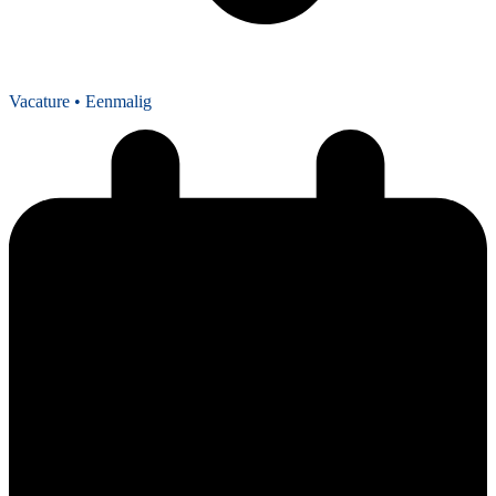
Vacature
• Eenmalig