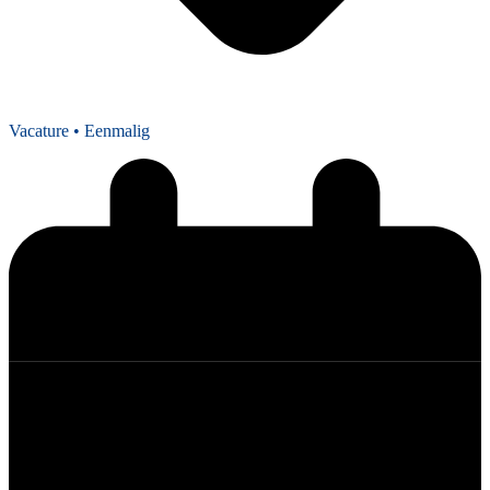
Vacature
• Eenmalig