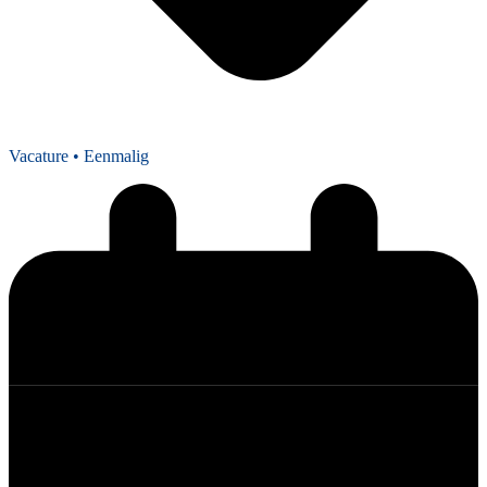
Vacature
• Eenmalig