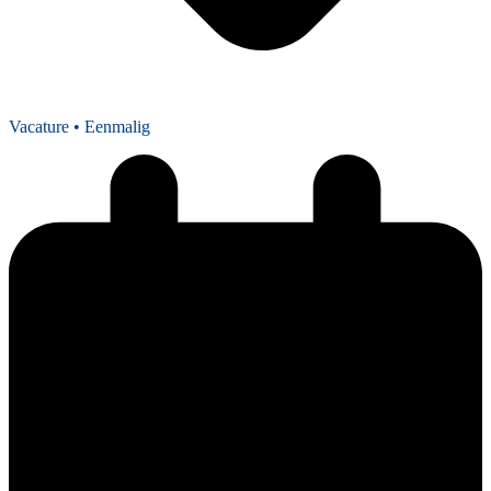
Vacature
• Eenmalig